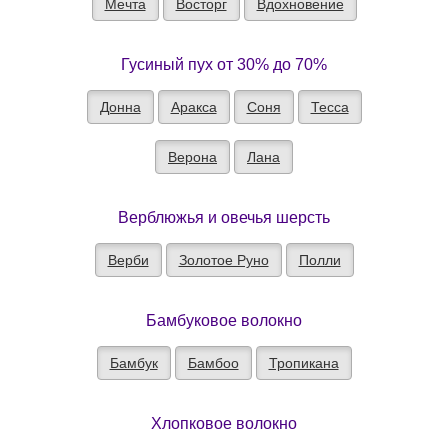
Мечта
Восторг
Вдохновение
Гусиный пух от 30% до 70%
Донна
Аракса
Соня
Тесса
Верона
Лана
Верблюжья и овечья шерсть
Верби
Золотое Руно
Полли
Бамбуковое волокно
Бамбук
Бамбоо
Тропикана
Хлопковое волокно