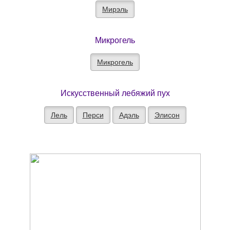
Мирэль
Микрогель
Микрогель
Искусственный лебяжий пух
Лель
Перси
Адэль
Элисон