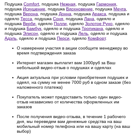
Подушка
Comfort
, подушка
Нежная
, подушка
Гармония
,
подушка
Искушение
, подушка
Вдохновение
, подушка
Мечта
,
подушка
Верона
, подушка
Донна
, подушка
Аракса
, подушка и
одеяло
Тесса
, подушка
Соня
, подушка
Лана
, одеяло и
подушка
Верби
, одеяло
Полли
, одеяло
Золотое Руно
, одеяло
и подушка
Бамбук
, одеяло и подушка
Тропикана
, одеяло и
подушка
Элисон
, одеяло и подушка
Лель
, одеяло и подушка
Адэль
, одеяло и подушка
Перси
, одеяло
Комфорт
.
О намерении участия в акции сообщите менеджеру во
время подтверждения заказа
Интернет магазин выплатит вам 1000руб за Ваш
небольшой видео-отзыв о подушках и одеялах
Акция актуальна при условии приобретения подушек и
одеял, на сумму не менее 7000 руб в одном заказе (без
наложенного платежа)
Покупатель может предоставить только один видео-
отзыв независимо от количества оформленных им
заказов
После получения видео-отзыва, в течение 1 рабочего
дня, мы переведем вам денежные средства на ваш
мобильный номер телефона или на вашу карту (на ваш
выбор)