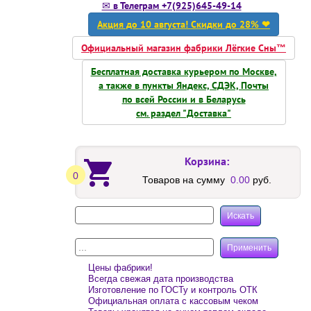
✉ в Телеграм +7(925)645-49-14
Акция до 10 августа! Скидки до 28% ❤
Официальный магазин фабрики Лёгкие Сны™
Бесплатная доставка курьером по Москве,
а также в пункты Яндекс, СДЭК, Почты
по всей России и в Беларусь
см. раздел "Доставка"
Корзина:
0
Товаров на сумму
0.00
руб.
Цены фабрики!
Всегда свежая дата производства
Изготовление по ГОСТу и контроль ОТК
Официальная оплата с кассовым чеком