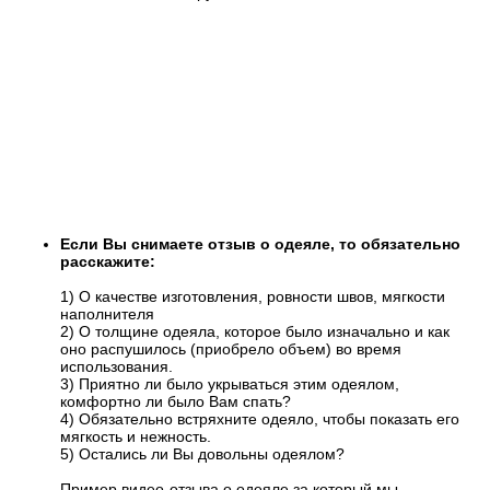
Если Вы снимаете отзыв о одеяле, то обязательно
расскажите:
1) О качестве изготовления, ровности швов, мягкости
наполнителя
2) О толщине одеяла, которое было изначально и как
оно распушилось (приобрело объем) во время
использования.
3) Приятно ли было укрываться этим одеялом,
комфортно ли было Вам спать?
4) Обязательно встряхните одеяло, чтобы показать его
мягкость и нежность.
5) Остались ли Вы довольны одеялом?
Пример видео-отзыва о одеяле за который мы