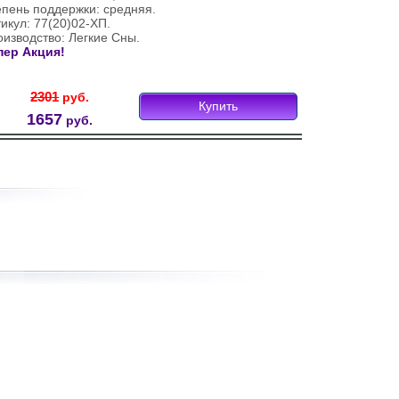
епень поддержки: средняя.
икул: 77(20)02-ХП.
изводство: Легкие Сны.
пер Акция!
2301
руб.
Купить
1657
руб.