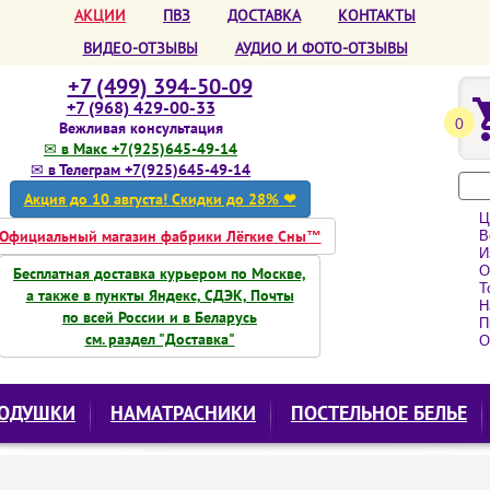
АКЦИИ
ПВЗ
ДОСТАВКА
КОНТАКТЫ
ВИДЕО-ОТЗЫВЫ
АУДИО И ФОТО-ОТЗЫВЫ
+7 (499) 394-50-09
+7 (968) 429-00-33
0
Вежливая консультация
✉ в Макс +7(925)645-49-14
✉ в Телеграм +7(925)645-49-14
Акция до 10 августа! Скидки до 28% ❤
Ц
Официальный магазин фабрики Лёгкие Сны™
Вс
Из
О
Бесплатная доставка курьером по Москве,
То
а также в пункты Яндекс, СДЭК, Почты
Н
по всей России и в Беларусь
Пр
см. раздел "Доставка"
О
ОДУШКИ
НАМАТРАСНИКИ
ПОСТЕЛЬНОЕ БЕЛЬЕ