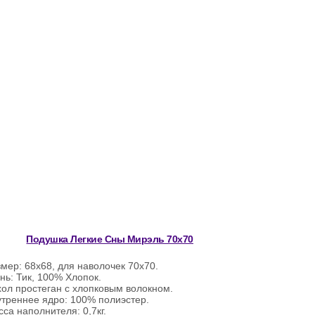
Подушка Легкие Сны Мирэль 70х70
мер: 68х68, для наволочек 70х70.
нь: Тик, 100% Хлопок.
ол простеган с хлопковым волокном.
утреннее ядро: 100% полиэстер.
са наполнителя: 0,7кг.