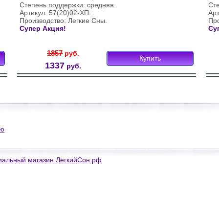
Степень поддержки: средняя.
Ст
Артикул: 57(20)02-ХП.
Арт
Производство: Легкие Сны.
Про
Супер Акция!
Су
1857
руб.
Купить
1337
руб.
ию
иальный магазин ЛегкийСон.рф