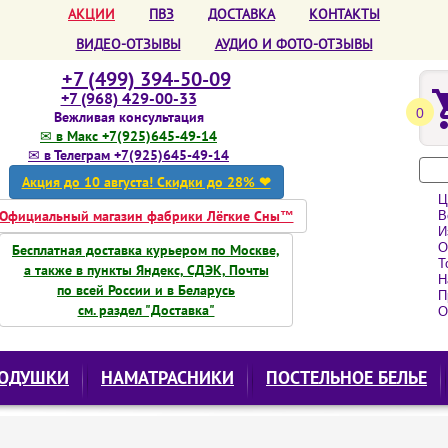
АКЦИИ
ПВЗ
ДОСТАВКА
КОНТАКТЫ
ВИДЕО-ОТЗЫВЫ
АУДИО И ФОТО-ОТЗЫВЫ
+7 (499) 394-50-09
+7 (968) 429-00-33
0
Вежливая консультация
✉ в Макс +7(925)645-49-14
✉ в Телеграм +7(925)645-49-14
Акция до 10 августа! Скидки до 28% ❤
Ц
Официальный магазин фабрики Лёгкие Сны™
Вс
Из
О
Бесплатная доставка курьером по Москве,
То
а также в пункты Яндекс, СДЭК, Почты
Н
по всей России и в Беларусь
Пр
см. раздел "Доставка"
О
ОДУШКИ
НАМАТРАСНИКИ
ПОСТЕЛЬНОЕ БЕЛЬЕ