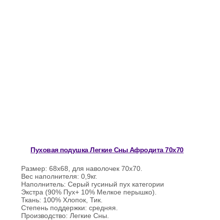
Пуховая подушка Легкие Сны Афродита 70х70
Размер: 68х68, для наволочек 70х70.
Вес наполнителя: 0,9кг.
Наполнитель: Серый гусиный пух категории
Экстра (90% Пух+ 10% Мелкое перышко).
Ткань: 100% Хлопок, Тик.
Степень поддержки: средняя.
Производство: Легкие Сны.