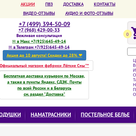
АКЦИИ
ПВЗ
ДОСТАВКА
КОНТАКТЫ
ВИДЕО-ОТЗЫВЫ
АУДИО И ФОТО-ОТЗЫВЫ
+7 (499) 394-50-09
+7 (968) 429-00-33
0
Вежливая консультация
✉ в Макс +7(925)645-49-14
✉ в Телеграм +7(925)645-49-14
Акция до 10 августа! Скидки до 28% ❤
Ц
Официальный магазин фабрики Лёгкие Сны™
Вс
Из
О
Бесплатная доставка курьером по Москве,
То
а также в пункты Яндекс, СДЭК, Почты
Н
по всей России и в Беларусь
Пр
см. раздел "Доставка"
О
ОДУШКИ
НАМАТРАСНИКИ
ПОСТЕЛЬНОЕ БЕЛЬЕ