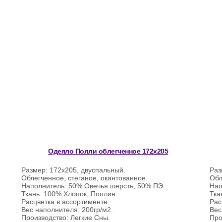
Одеяло Полли облегченное 172х205
Размер: 172х205, двуспальный.
Раз
Облегченное, стеганое, окантованное.
Обл
Наполнитель: 50% Овечья шерсть, 50% ПЭ.
Нап
Ткань: 100% Хлопок, Поплин.
Тка
Расцветка в ассортименте.
Рас
Вес наполнителя: 200гр/м2.
Вес
Производство: Легкие Сны.
Про