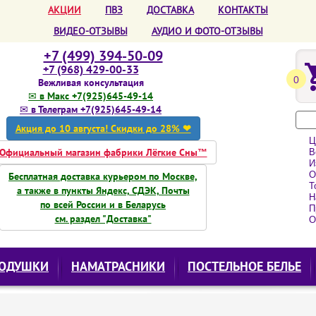
АКЦИИ
ПВЗ
ДОСТАВКА
КОНТАКТЫ
ВИДЕО-ОТЗЫВЫ
АУДИО И ФОТО-ОТЗЫВЫ
+7 (499) 394-50-09
+7 (968) 429-00-33
0
Вежливая консультация
✉ в Макс +7(925)645-49-14
✉ в Телеграм +7(925)645-49-14
Акция до 10 августа! Скидки до 28% ❤
Ц
Официальный магазин фабрики Лёгкие Сны™
Вс
Из
О
Бесплатная доставка курьером по Москве,
То
а также в пункты Яндекс, СДЭК, Почты
Н
по всей России и в Беларусь
Пр
см. раздел "Доставка"
О
ОДУШКИ
НАМАТРАСНИКИ
ПОСТЕЛЬНОЕ БЕЛЬЕ