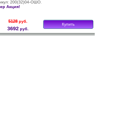
икул: 200(32)04-ОШО.
ер Акция!
5128
руб.
Купить
3692
руб.