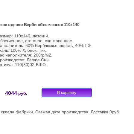
кое одеяло Верби облегченное 110х140
азмер: 110х140, детский.
блегченное, стеганое, окантованное.
аполнитель: 60% Верблюжья шерсть, 40% ПЭ.
кань: 100% Хлопок, Тик.
ес наполнителя: 200гр/м2.
роизводство: Легкие Сны.
ртикул: 110(30)02-ВШО.
4044
руб.
склада фабрики. Свежая дата производства. Доставка 0руб.