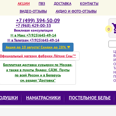
АКЦИИ
ПВЗ
ДОСТАВКА
КОНТАКТЫ
ВИДЕО-ОТЗЫВЫ
АУДИО И ФОТО-ОТЗЫВЫ
+7 (499) 394-50-09
+7 (968) 429-00-33
0
Вежливая консультация
✉ в Макс +7(925)645-49-14
✉ в Телеграм +7(925)645-49-14
Акция до 10 августа! Скидки до 28% ❤
Ц
Официальный магазин фабрики Лёгкие Сны™
Вс
Из
О
Бесплатная доставка курьером по Москве,
То
а также в пункты Яндекс, СДЭК, Почты
Н
по всей России и в Беларусь
Пр
см. раздел "Доставка"
О
ОДУШКИ
НАМАТРАСНИКИ
ПОСТЕЛЬНОЕ БЕЛЬЕ