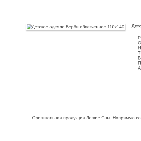
Детс
Р
О
Н
Т
В
П
А
Оригинальная продукция Легкие Сны. Напрямую со 