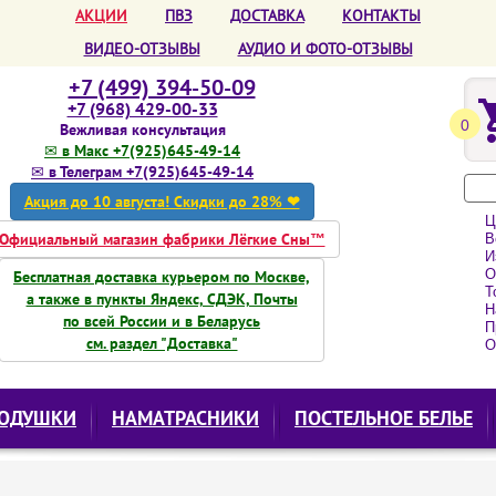
АКЦИИ
ПВЗ
ДОСТАВКА
КОНТАКТЫ
ВИДЕО-ОТЗЫВЫ
АУДИО И ФОТО-ОТЗЫВЫ
+7 (499) 394-50-09
+7 (968) 429-00-33
0
Вежливая консультация
✉ в Макс +7(925)645-49-14
✉ в Телеграм +7(925)645-49-14
Акция до 10 августа! Скидки до 28% ❤
Ц
Официальный магазин фабрики Лёгкие Сны™
Вс
Из
О
Бесплатная доставка курьером по Москве,
То
а также в пункты Яндекс, СДЭК, Почты
Н
по всей России и в Беларусь
Пр
см. раздел "Доставка"
О
ОДУШКИ
НАМАТРАСНИКИ
ПОСТЕЛЬНОЕ БЕЛЬЕ