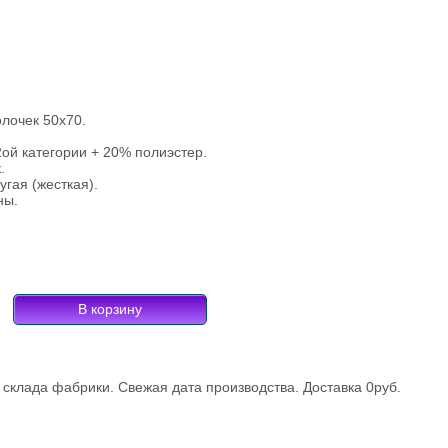
олочек 50х70.
ой категории + 20% полиэстер.
.
гая (жесткая).
ны.
склада фабрики. Свежая дата производства. Доставка 0руб.